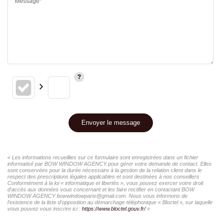
Message*
Envoyer le message
« Les informations recueillies sur ce formulaire sont enregistrées dans un fichier
informatisé par BOW WINDOW AGENCY pour gérer votre demande de contact. Elles
sont conservées pour la durée nécessaire à la gestion de la relation client dans le
respect des prescriptions légales applicables et sont destinées à nos conseillers
Conformément à la loi « informatique et libertés », vous pouvez exercer votre droit
d'accès aux données vous concernant et les faire rectifier en contactant BOW
WINDOW AGENCY bowwindowparis@gmail.com. Nous vous informons de
l'existence de la liste d'opposition au démarchage téléphonique « Bloctel », sur laquelle
vous pouvez vous inscrire ici :
https://www.bloctel.gouv.fr/
»