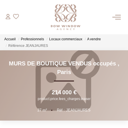
COMMERCES
Accueil
Professionnels
Locaux commerciaux
A vendre
Bureaux
Référence JEANJAURES
Boutiques
MURS DE BOUTIQUE VENDUS occupés
,
Paris
HABITATIONS
ESTIMATION
214 000 €
product.price.fees_charges.teaser
NOTRE AGENCE
27
m²
•
Réf : JEANJAURES