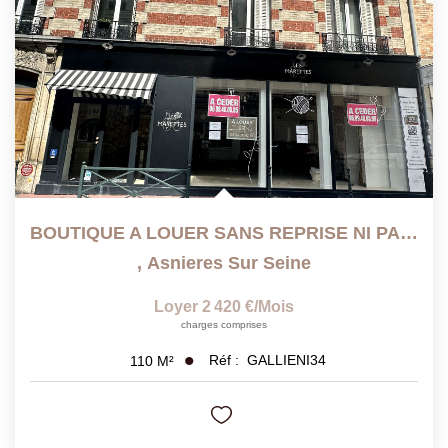
BOUTIQUE A LOUER SANS REPRISE NI PAS DE PORTE
,
Asnieres Sur Seine
Loyer 2 420 €/mois
charges comprises
Réf :
GALLIENI34
110
M²