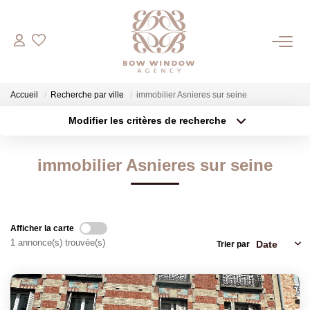
COMMERCES
Accueil
Recherche par ville
immobilier Asnieres sur seine
Bureaux
Modifier les critères de recherche
Boutiques
Type de transaction
Localisation
Acheter
Localisation
immobilier Asnieres sur seine
Type de bien
HABITATIONS
Appartement
Surface min
Plus de critères
Budget max
ESTIMATION
Afficher la carte
1 annonce(s) trouvée(s)
Trier par
Créer une alerte
NOTRE AGENCE