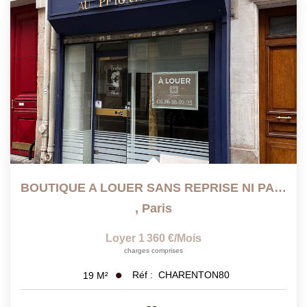
BOUTIQUE A LOUER SANS REPRISE NI PAS DE PORTE
,
Paris
Loyer 1 360 €/mois
charges comprises
Réf :
CHARENTON80
19
M²