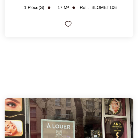
17
M²
Réf :
BLOMET106
1
Pièce(s)