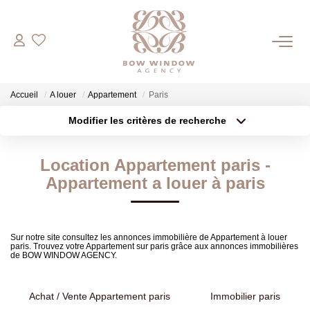
COMMERCES
Accueil
A louer
Appartement
Paris
Bureaux
Modifier les critères de recherche
Boutiques
Type de transaction
Localisation
Acheter
Localisation
Location Appartement paris -
Type de bien
HABITATIONS
Appartement
Surface min
Appartement a louer à paris
Plus de critères
Budget max
ESTIMATION
Sur notre site consultez les annonces immobilière de Appartement à louer
paris. Trouvez votre Appartement sur paris grâce aux annonces immobilières
Créer une alerte
de BOW WINDOW AGENCY.
NOTRE AGENCE
Achat / Vente Appartement paris
Immobilier paris