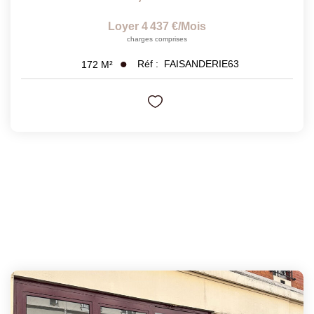
Loyer 4 437 €/mois
charges comprises
Réf :
FAISANDERIE63
172
M²