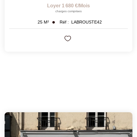
Loyer 1 680 €/mois
charges comprises
Réf :
LABROUSTE42
25
M²